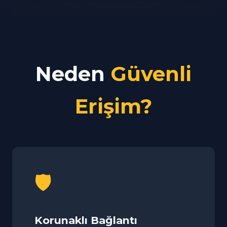
Neden
Güvenli
Erişim?
🛡️
Korunaklı Bağlantı