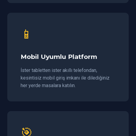
📱
Mobil Uyumlu Platform
İster tabletten ister akıllı telefondan,
kesintisiz mobil giriş imkanı ile dilediğiniz
her yerde masalara katılın.
🎯