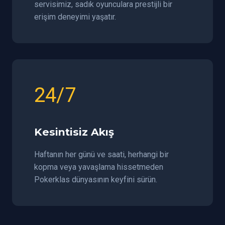
servisimiz, sadık oyunculara prestijli bir
erişim deneyimi yaşatır.
24/7
Kesintisiz Akış
Haftanın her günü ve saati, herhangi bir
kopma veya yavaşlama hissetmeden
Pokerklas dünyasının keyfini sürün.