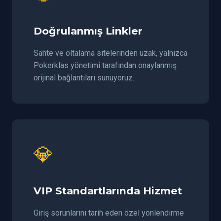
Doğrulanmış Linkler
Sahte ve oltalama sitelerinden uzak, yalnızca
Pokerklas yönetimi tarafından onaylanmış
orijinal bağlantıları sunuyoruz.
💎
VIP Standartlarında Hizmet
Giriş sorunlarını tarih eden özel yönlendirme