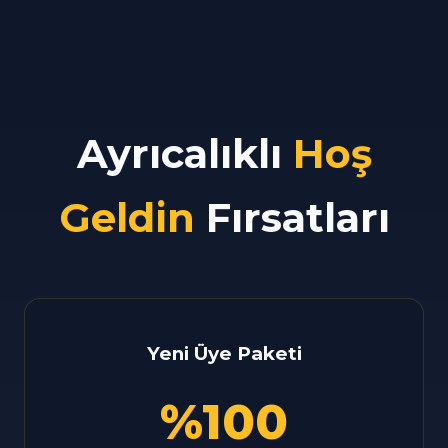
Ayrıcalıklı
Hoş
Geldin
Fırsatları
Yeni Üye Paketi
%100