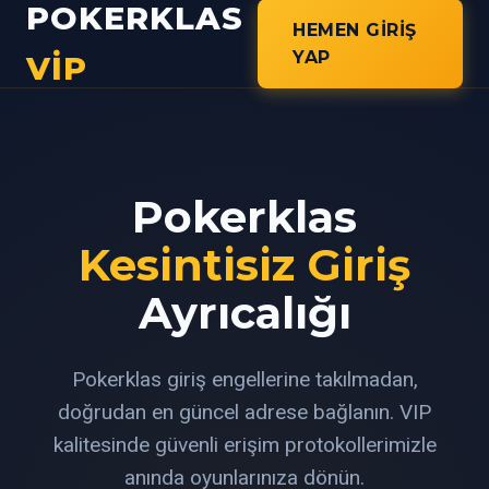
POKERKLAS
HEMEN GIRIŞ
YAP
VİP
Pokerklas
Kesintisiz Giriş
Ayrıcalığı
Pokerklas giriş engellerine takılmadan,
doğrudan en güncel adrese bağlanın. VIP
kalitesinde güvenli erişim protokollerimizle
anında oyunlarınıza dönün.