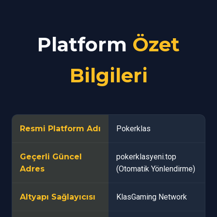
Platform
Özet
Bilgileri
Resmi Platform Adı
Pokerklas
Geçerli Güncel
pokerklasyeni.top
Adres
(Otomatik Yönlendirme)
Altyapı Sağlayıcısı
KlasGaming Network