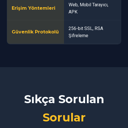
Web, Mobil Tarayıcı,
Erişim Yöntemleri
APK
256-bit SSL, RSA
Güvenlik Protokolü
Şifreleme
Sıkça Sorulan
Sorular