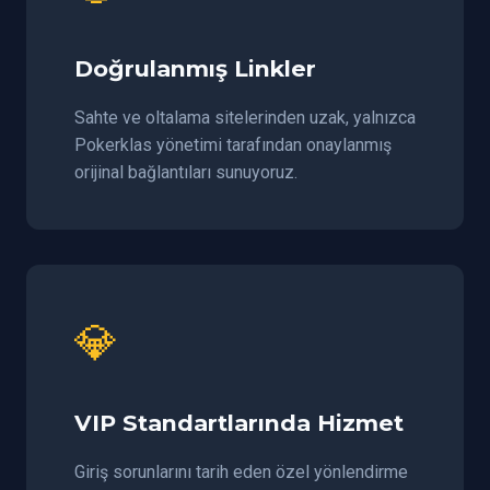
Doğrulanmış Linkler
Sahte ve oltalama sitelerinden uzak, yalnızca
Pokerklas yönetimi tarafından onaylanmış
orijinal bağlantıları sunuyoruz.
💎
VIP Standartlarında Hizmet
Giriş sorunlarını tarih eden özel yönlendirme