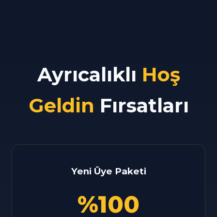
Ayrıcalıklı
Hoş
Geldin
Fırsatları
Yeni Üye Paketi
%100